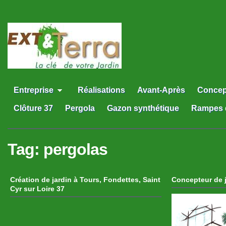
Entreprise
Réalisations
Avant-Après
Concep
Clôture 37
Pergola
Gazon synthétique
Rampes 
Tag:
pergolas
Création de jardin à Tours, Fondettes, Saint
Concepteur de j
Cyr sur Loire 37